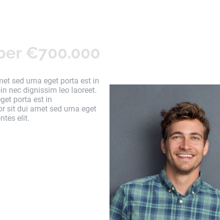
ber €700.000
et sed urna eget porta est in
in nec dignissim leo laoreet.
et porta est in
r sit dui amet sed urna eget
tes elit.